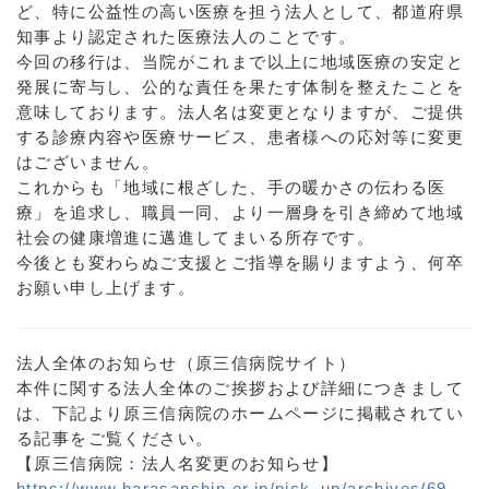
ど、特に公益性の高い医療を担う法人として、都道府県
知事より認定された医療法人のことです。
今回の移行は、当院がこれまで以上に地域医療の安定と
発展に寄与し、公的な責任を果たす体制を整えたことを
意味しております。法人名は変更となりますが、ご提供
する診療内容や医療サービス、患者様への応対等に変更
はございません。
これからも「地域に根ざした、手の暖かさの伝わる医
療」を追求し、職員一同、より一層身を引き締めて地域
社会の健康増進に邁進してまいる所存です。
今後とも変わらぬご支援とご指導を賜りますよう、何卒
お願い申し上げます。
法人全体のお知らせ（原三信病院サイト）
本件に関する法人全体のご挨拶および詳細につきまして
は、下記より原三信病院のホームページに掲載されてい
る記事をご覧ください。
【原三信病院：法人名変更のお知らせ】
https://www.harasanshin.or.jp/pick_up/archives/69