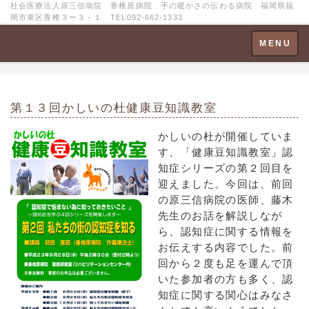
社会医療法人原三信病院 香椎原病院 手の暖かさの伝わる病院 福岡県福
岡市東区香椎３ー３－１ TEL092-662-1333
Toggle
MENU
navigation
第１３回かしいの杜健康豆知識教室
かしいの杜が開催していま
す、「健康豆知識教室」認
知症シリーズの第２回目を
迎えました。今回は、前回
の原三信病院の医師、藤木
先生のお話を解説しなが
ら、認知症に関する情報を
お伝えする内容でした。前
回から２度も足を運んで頂
いた参加者の方も多く、認
知症に関する関心はみなさ