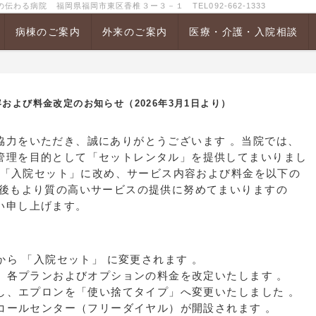
る病院 福岡県福岡市東区香椎３ー３－１ TEL092-662-1333
病棟のご案内
外来のご案内
医療・介護・入院相談
および料金改定のお知らせ（2026年3月1日より）
協力をいただき、誠にありがとうございます 。当院では、
管理を目的として「セットレンタル」を提供してまいりまし
称を「入院セット」に改め、サービス内容および料金を以下の
今後もより質の高いサービスの提供に努めてまいりますの
い申し上げます。
から 「入院セット」 に変更されます 。
い、各プランおよびオプションの料金を改定いたします 。
慮し、エプロンを「使い捨てタイプ」へ変更いたしました 。
用コールセンター（フリーダイヤル）が開設されます 。