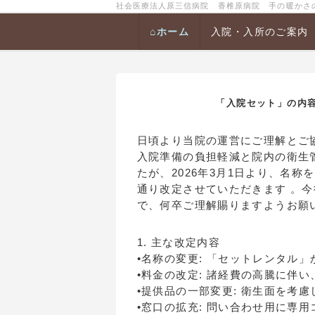
社会医療法人原三信病院 香椎原病院 手の暖かさの伝わ
⌂ホーム
入院・入所のご案内
「入院セット」の内容
日頃より当院の運営にご理解とご
入院準備の負担軽減と院内の衛生
たが、2026年3月1日より、名
通り改定させていただきます 。
で、何卒ご理解賜りますようお願
1. 主な改定内容
•名称の変更: 「セットレンタル」
•料金の改定: 諸経費の高騰に伴
•提供品の一部変更: 衛生面を考
•窓口の拡充: 問い合わせ用に専