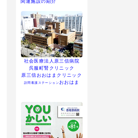
関連施設の紹介
社会医療法人原三信病院
呉服町腎クリニック
原三信おおはまクリニック
おおはま
訪問看護ステーション