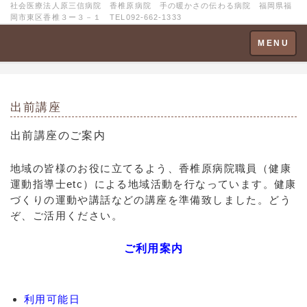
社会医療法人原三信病院 香椎原病院 手の暖かさの伝わる病院 福岡県福
岡市東区香椎３ー３－１ TEL092-662-1333
Toggle
MENU
navigation
出前講座
出前講座
のご案内
地域の皆様のお役に立てるよう、香椎原病院職員（健康
運動指導士etc）による地域活動を行なっています。健康
づくりの運動や講話などの講座を準備致しました。どう
ぞ、ご活用ください。
ご利用案内
利用可能日