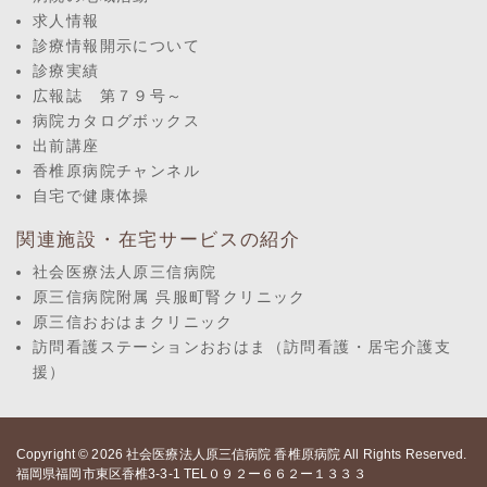
求人情報
診療情報開示について
診療実績
広報誌 第７９号～
病院カタログボックス
出前講座
香椎原病院チャンネル
自宅で健康体操
関連施設・在宅サービスの紹介
社会医療法人原三信病院
原三信病院附属 呉服町腎クリニック
原三信おおはまクリニック
訪問看護ステーションおおはま（訪問看護・居宅介護支
援）
Copyright © 2026
社会医療法人原三信病院 香椎原病院
All Rights Reserved.
福岡県福岡市東区香椎3-3-1 TEL０９２ー６６２ー１３３３