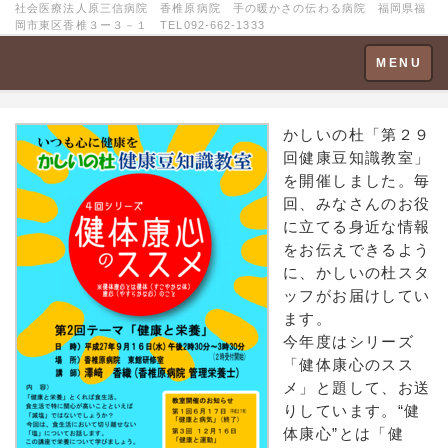
社会医療法人原三信病院 香椎原病院 手の暖かさの伝わる病院 福岡県福
岡市東区香椎３ー３－１ TEL092-662-1333
Toggle
MENU
navigation
かしいの杜「第２９
回健康豆知識教室」
を開催しました。毎
回、みなさんのお役
に立てる身近な情報
をお伝えできるよう
に、かしいの杜スタ
ッフがお届けしてい
ます。
今年度はシリーズ
「健体康心のスス
メ」と題して、お送
りしています。“健
体康心”とは「健