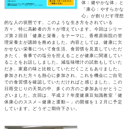
体：健やかな体」と
「康心：やすらかな
心」が創りだす理想
的な人の状態です。このような生き方をされている
方々、特に高齢者の方々が増えています。今回はシリー
ズ第２回目「健康と栄養」をテーマに、香椎原病院の管
理栄養士が講師を務めました。内容としては、健康に欠
かせない栄養について食生活、食習慣を見直していただ
きたく、食事での塩分を控えることが健康に関連してい
ることをお話ししました。減塩味噌汁の試飲もしていた
だき、家庭の味と比較していただくこともありました。
参加された方々も熱心に参加され、これを機会にご自宅
での食習慣を確認していただければと感じました。この
日雨交じりの天気の中、多くの方のご参加ありがとうご
ざいました。次回は、平成２７年度健康豆知識教室「健
体康心のススメ～健康と運動～」の開催を１２月に予定
しています。どうぞご期待下さい。